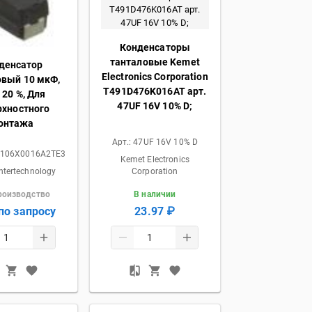
Конденсаторы
танталовые Kemet
денсатор
Electronics Corporation
овый 10 мкФ,
T491D476K016AT арт.
, 20 %, Для
47UF 16V 10% D;
рхностного
онтажа
Арт.:
47UF 16V 10% D
106X0016A2TE3
Kemet Electronics
ntertechnology
Corporation
роизводство
В наличии
по запросу
23.97 ₽