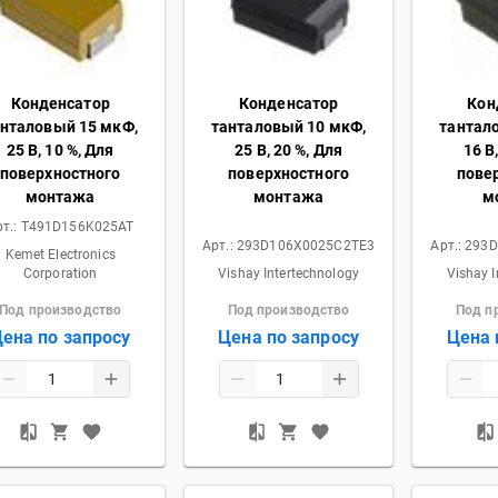
Конденсатор
Конденсатор
Кон
анталовый 15 мкФ,
танталовый 10 мкФ,
тантал
25 В, 10 %, Для
25 В, 20 %, Для
16 В
поверхностного
поверхностного
пове
монтажа
монтажа
м
рт.:
T491D156K025AT
Арт.:
293D106X0025C2TE3
Арт.:
293D
Kemet Electronics
Corporation
Vishay Intertechnology
Vishay I
Под производство
Под производство
Под п
ена по запросу
Цена по запросу
Цена 