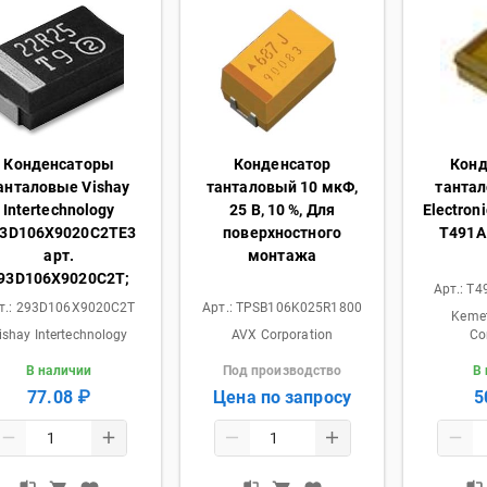
Конденсаторы
Конденсатор
Кон
анталовые Vishay
танталовый 10 мкФ,
танта
Intertechnology
25 В, 10 %, Для
Electron
3D106X9020C2TE3
поверхностного
T491A
арт.
монтажа
93D106X9020C2T;
Арт.:
T4
т.:
293D106X9020C2T
Арт.:
TPSB106K025R1800
Kemet
ishay Intertechnology
AVX Corporation
Co
В наличии
Под производство
В
77.08 ₽
Цена по запросу
5