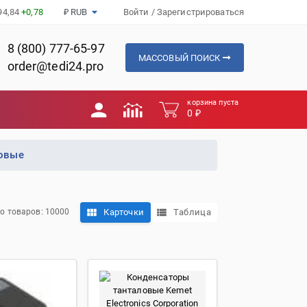
94,84
+0,78
₽ RUB
Войти
/
Зарегистрироваться
8 (800) 777-65-97
МАССОВЫЙ ПОИСК
order@tedi24.pro
корзина пуста
0 ₽
ловые
Карточки
Таблица
о товаров: 10000