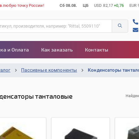
 в любую точку России!
Сб 08.08.
ЦБ
USD
82,17
+0,76
EUR
ка и Оплата
Как заказать
Контакты
талог
Пассивные компоненты
Конденсаторы танта
денсаторы танталовые
Найден