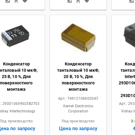
Конденсатор
Конденсатор
Кон
анталовый 10 мкФ,
танталовый 10 мкФ,
тантал
25 В, 10 %, Для
20 В, 10 %, Для
Inter
поверхностного
поверхностного
293D10
монтажа
монтажа
293D1
Арт.:
T491C106K020AT
.:
293D106X9025B2TE3
Арт.:
293
Kemet Electronics
ishay Intertechnology
Corporation
Vishay I
Под производство
Под производство
В
ена по запросу
Цена по запросу