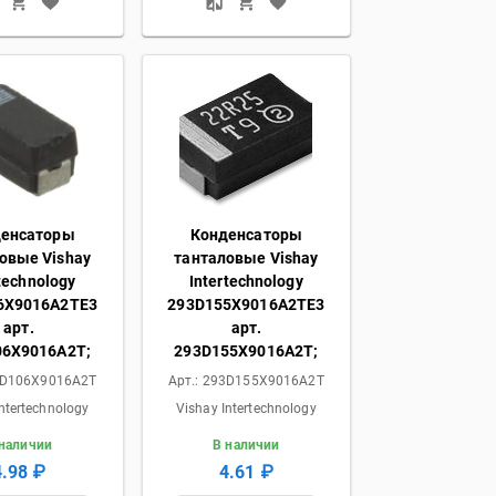
денсаторы
Конденсаторы
овые Vishay
танталовые Vishay
technology
Intertechnology
6X9016A2TE3
293D155X9016A2TE3
арт.
арт.
06X9016A2T;
293D155X9016A2T;
D106X9016A2T
Арт.:
293D155X9016A2T
ntertechnology
Vishay Intertechnology
 наличии
В наличии
4.98 ₽
4.61 ₽