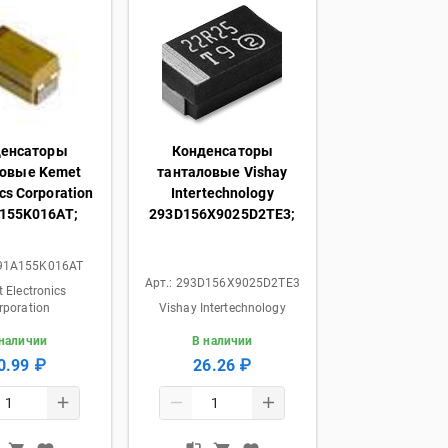
денсаторы
Конденсаторы
ловые Kemet
танталовые Vishay
ics Corporation
Intertechnology
155K016AT;
293D156X9025D2TE3;
91A155K016AT
Арт.:
293D156X9025D2TE3
 Electronics
rporation
Vishay Intertechnology
 наличии
В наличии
0.99 ₽
26.26 ₽