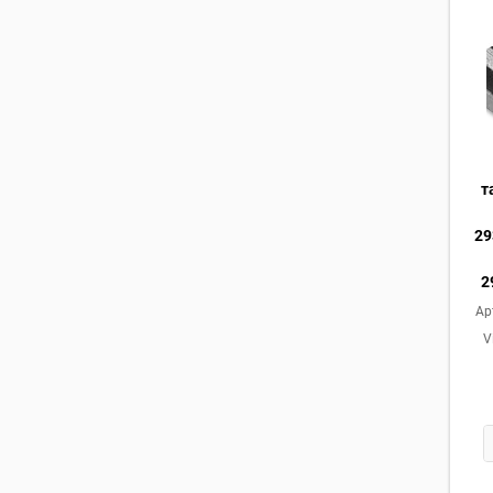
т
29
2
Ар
V