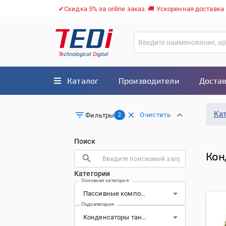
✔Скидка 5% за online заказ. 🚚 Ускоренная доставка
Каталог
Производители
Достав
Ка
Очистить
Фильтры
2
Поиск
Кон
Категории
Основная категория
Подкатегория