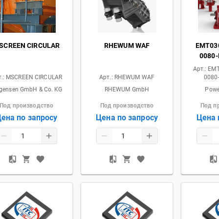
SCREEN CIRCULAR
RHEWUM WAF
EMT03
0080
Арт.:
EMT
.:
MSCREEN CIRCULAR
Арт.:
RHEWUM WAF
0080
gensen GmbH & Co. KG
RHEWUM GmbH
Powe
Под производство
Под производство
Под п
ена по запросу
Цена по запросу
Цена 