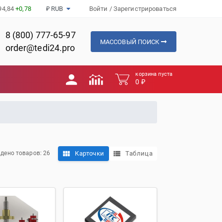
94,84
+0,78
₽ RUB
Войти
/
Зарегистрироваться
8 (800) 777-65-97
МАССОВЫЙ ПОИСК
order@tedi24.pro
корзина пуста
0 ₽
Карточки
Таблица
дено товаров: 26