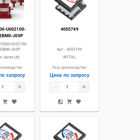
00-U002100-
4055749
-EBM0-J00P
0300-U002100-
-EBM0-J00P
Арт.:
4055749
r Jacks Ltd
RITTAL
роизводство
Под производство
по запросу
Цена по запросу