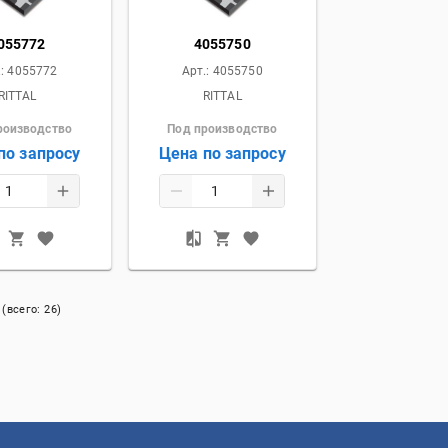
055772
4055750
.:
4055772
Арт.:
4055750
RITTAL
RITTAL
роизводство
Под производство
по запросу
Цена по запросу
(всего:
26
)