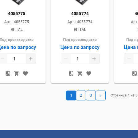
4055775
4055774
4
Арт.:
4055775
Арт.:
4055774
Арт
RITTAL
RITTAL
Под производство
Под производство
Под п
ена по запросу
Цена по запросу
Цена 
1
2
3
›
Страница
1
из
3