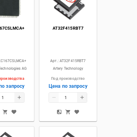
67CSLMCA+
AT32F415RBT7
KC167CSLMCA+
Арт.:
AT32F415RBT7
Technologies AG
Artery Technology
 производства
Под производство
по запросу
Цена по запросу