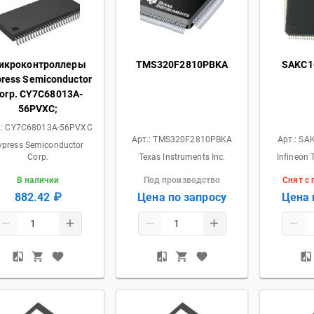
икроконтроллеры
TMS320F2810PBKA
SAKC1
ress Semiconductor
orp. CY7C68013A-
56PVXC;
.:
CY7C68013A-56PVXC
Арт.:
TMS320F2810PBKA
Арт.:
SA
ypress Semiconductor
Corp.
Texas Instruments Inc.
Infineon 
В наличии
Под производство
Снят с
882.42 ₽
Цена по запросу
Цена 