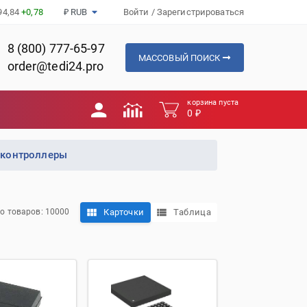
94,84
+0,78
₽ RUB
Войти
/
Зарегистрироваться
8 (800) 777-65-97
МАССОВЫЙ ПОИСК
order@tedi24.pro
корзина пуста
0 ₽
контроллеры
Карточки
Таблица
о товаров: 10000