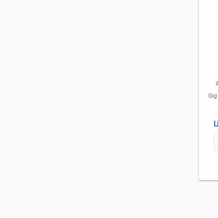
Gig
Ц