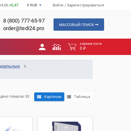
94,06
+0,87
₽ RUB
Войти
/
Зарегистрироваться
8 (800) 777-65-97
МАССОВЫЙ ПОИСК
order@tedi24.pro
корзина пуста
0 ₽
ециальные
Карточки
Таблица
дено товаров: 83