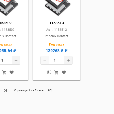
153509
1153513
.:
1153509
Арт.:
1153513
nix Contact
Phoenix Contact
од заказ
Под заказ
955.64 ₽
139268.5 ₽
Страница
1
из
7
(всего:
83
)