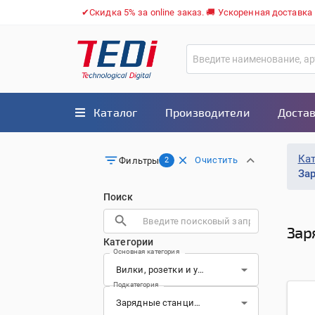
✔Скидка 5% за online заказ. 🚚 Ускоренная доставка
Каталог
Производители
Достав
Ка
Очистить
Фильтры
2
За
Поиск
Зар
Категории
Основная категория
Подкатегория