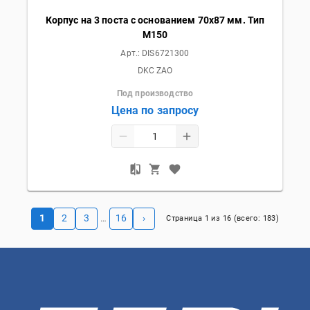
Корпус на 3 поста с основанием 70х87 мм. Тип
M150
Арт.:
DIS6721300
DKC ZAO
Под производство
Цена по запросу
1
2
3
16
›
…
Страница
1
из
16
(всего:
183
)