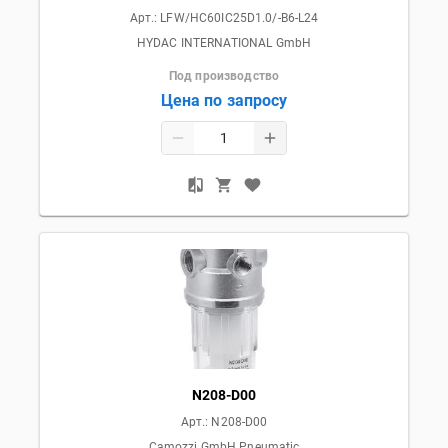
Арт.:
LFW/HC60IC25D1.0/-B6-L24
HYDAC INTERNATIONAL GmbH
Под производство
Цена по запросу
N208-D00
Арт.:
N208-D00
Camozzi GmbH Pneumatic