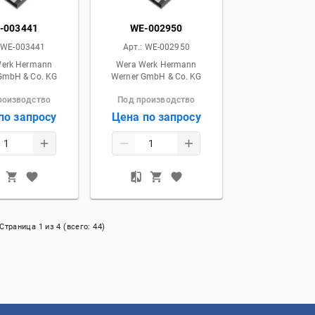
-003441
WE-002950
:
WE-003441
Арт.:
WE-002950
Werk Hermann
Wera Werk Hermann
GmbH & Co. KG
Werner GmbH & Co. KG
роизводство
Под производство
по запросу
Цена по запросу
Страница
1
из
4
(всего:
44
)