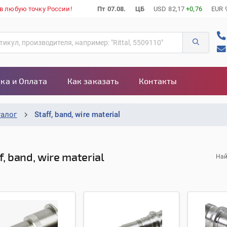
 в любую точку России!
Пт 07.08.
ЦБ
USD
82,17
+0,76
EUR
ка и Оплата
Как заказать
Контакты
талог
Staff, band, wire material
f, band, wire material
Най