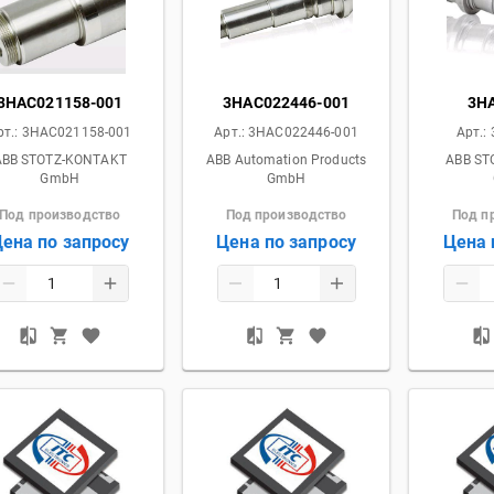
3HAC021158-001
3HAC022446-001
3H
рт.:
3HAC021158-001
Арт.:
3HAC022446-001
Арт.:
ABB STOTZ-KONTAKT
ABB Automation Products
ABB ST
GmbH
GmbH
Под производство
Под производство
Под п
ена по запросу
Цена по запросу
Цена 