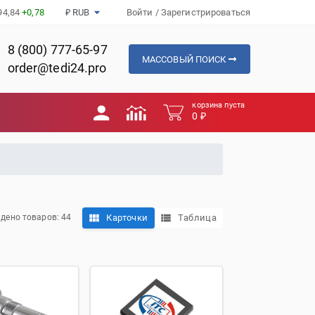
94,84
+0,78
₽ RUB
Войти
/
Зарегистрироваться
8 (800) 777-65-97
МАССОВЫЙ ПОИСК
order@tedi24.pro
корзина пуста
0 ₽
Карточки
Таблица
дено товаров: 44