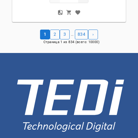
1
2
3
834
›
…
Страница
1
из
834
(всего:
10000
)