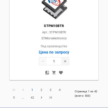
STPM10BTR
Арт.:
STPM10BTR
STMicroelectronics
Под производство
Цена по запросу
1
2
3
4
Страница
1
из
42
(всего:
503
)
5
…
42