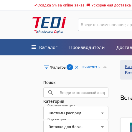
✔Скидка 5% за online заказ. 🚚 Ускоренная доставка
Каталог
Производители
Достав
Ка
Очистить
Фильтры
2
Вс
Поиск
Вст
Категории
Основная категория
Подкатегория