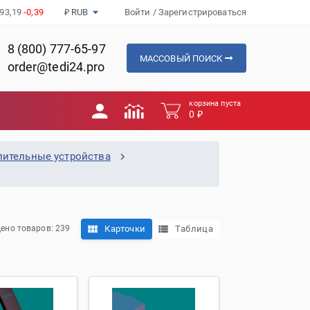
93,19
-0,39
₽ RUB
Войти
/
Зарегистрироваться
8 (800) 777-65-97
МАССОВЫЙ ПОИСК
order@tedi24.pro
корзина пуста
0 ₽
лительные устройства
Карточки
Таблица
ено товаров: 239