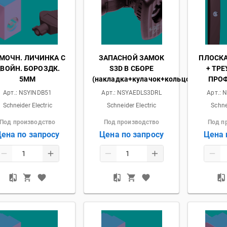
МОЧН. ЛИЧИНКА С
ЗАПАСНОЙ ЗАМОК
ПЛОСКА
ВОЙН. БОРОЗДК.
S3D В СБОРЕ
+ ТР
5ММ
(накладка+кулачок+кольцо)
ПРОФ
Арт.:
NSYINDB51
Арт.:
NSYAEDLS3DRL
Арт.:
N
Schneider Electric
Schneider Electric
Schne
Под производство
Под производство
Под п
ена по запросу
Цена по запросу
Цена 