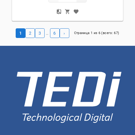
1
2
3
6
›
…
Страница
1
из
6
(всего:
67
)