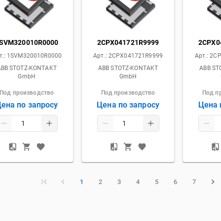
SVM320010R0000
2CPX041721R9999
2CPX0
т.:
1SVM320010R0000
Арт.:
2CPX041721R9999
Арт.:
2CP
ABB STOTZ-KONTAKT
ABB STOTZ-KONTAKT
ABB ST
GmbH
GmbH
Под производство
Под производство
Под п
ена по запросу
Цена по запросу
Цена 
1
2
3
4
5
6
7