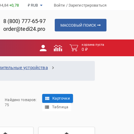
94,84
+0,78
₽ RUB
Войти
/
Зарегистрироваться
8 (800) 777-65-97
МАССОВЫЙ ПОИСК
order@tedi24.pro
корзина пуста
0 ₽
лительные устройства
Карточки
Найдено товаров:
75
Таблица