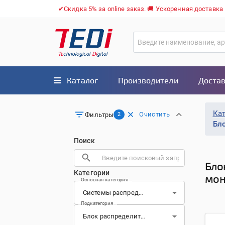
✔Скидка 5% за online заказ. 🚚 Ускоренная доставка
Каталог
Производители
Достав
Ка
Очистить
Фильтры
2
Бл
Поиск
Бло
Категории
мон
Основная категория
Подкатегория