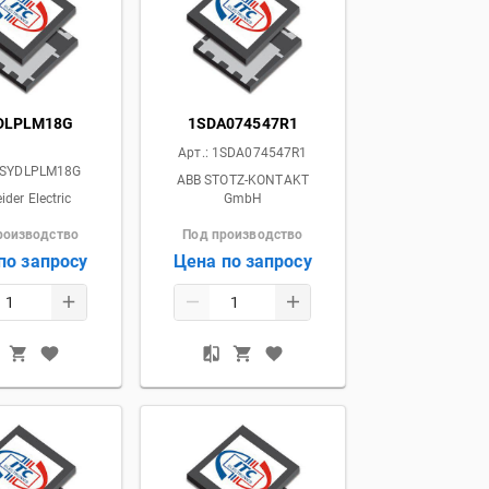
DLPLM18G
1SDA074547R1
Арт.:
1SDA074547R1
SYDLPLM18G
ABB STOTZ-KONTAKT
ider Electric
GmbH
роизводство
Под производство
по запросу
Цена по запросу