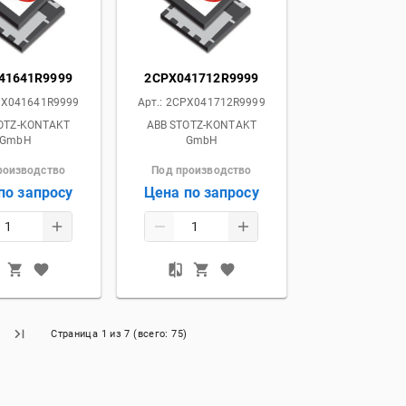
41641R9999
2CPX041712R9999
X041641R9999
Арт.:
2CPX041712R9999
OTZ-KONTAKT
ABB STOTZ-KONTAKT
GmbH
GmbH
роизводство
Под производство
по запросу
Цена по запросу
Страница
1
из
7
(всего:
75
)