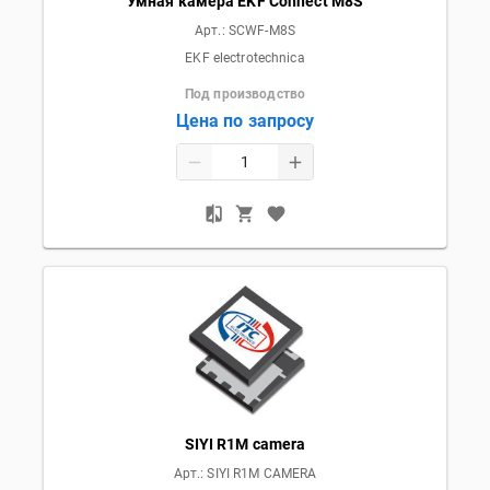
Умная камера EKF Connect M8S
Арт.:
SCWF-M8S
EKF electrotechnica
Под производство
Цена по запросу
SIYI R1M camera
Арт.:
SIYI R1M CAMERA