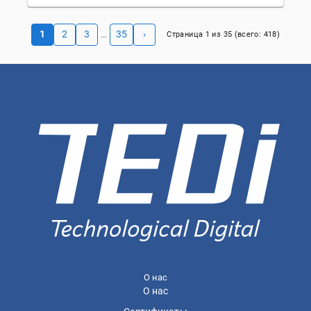
1
2
3
35
›
…
Страница
1
из
35
(всего:
418
)
О нас
О нас