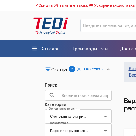
✔Скидка 5% за online заказ. 🚚 Ускоренная доставка
Каталог
Производители
Достав
Ка
Очистить
Фильтры
2
Ве
Поиск
Вер
Категории
рас
Основная категория
Подкатегория