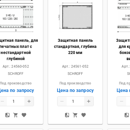
щитная панель, для
Защитная панель
Защит
печатных плат с
стандартная, глубина
для к
нестандартной
220 мм
боко
глубиной
в
Арт.:
24560-052
Арт.:
24561-052
Арт.
SCHROFF
SCHROFF
S
Под производство
Под производство
Под п
ена по запросу
Цена по запросу
Цена 