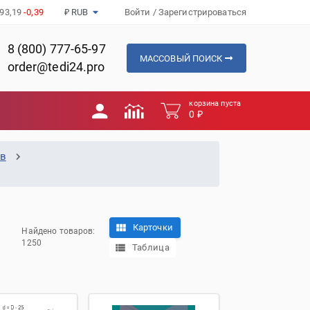
93,19
-0,39
₽ RUB
Войти
/
Зарегистрироваться
8 (800) 777-65-97
МАССОВЫЙ ПОИСК
order@tedi24.pro
корзина пуста
0 ₽
ов
Карточки
Найдено товаров:
1250
Таблица