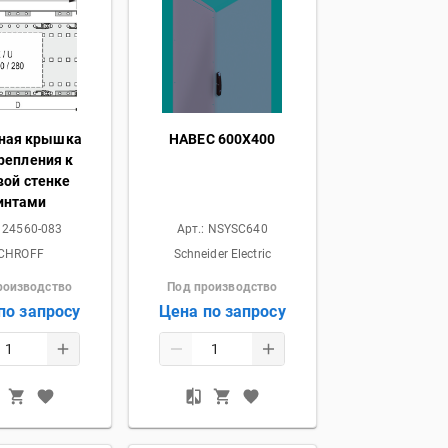
ная крышка
НАВЕС 600X400
репления к
вой стенке
интами
:
24560-083
Арт.:
NSYSC640
CHROFF
Schneider Electric
роизводство
Под производство
по запросу
Цена по запросу