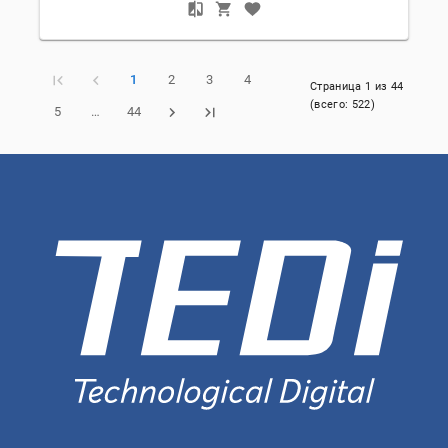
1
2
3
4
Страница
1
из
44
(всего:
522
)
5
…
44