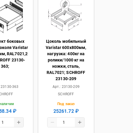
ект боковых
Цоколь мобильный
околя Varistar
Varistar 600х800мм,
мм, RAL7021,2
нагрузка: 400кг на
ROFF 23130-
ролики/1000 кг на
363;
ножки, сталь,
RAL7021; SCHROFF
23130-209
:
23130-363
Арт.:
23130-209
CHROFF
SCHROFF
 наличии
Под заказ
88.34 ₽
25261.72 ₽