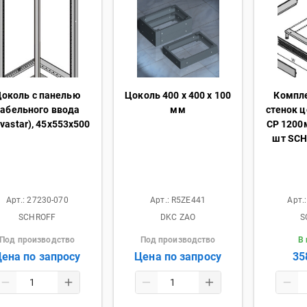
околь с панелью
Цоколь 400 x 400 x 100
Компл
абельного ввода
мм
стенок ц
vastar), 45x553x500
CP 1200
шт SCH
Арт.:
27230-070
Арт.:
R5ZE441
Арт.
SCHROFF
DKC ZAO
S
Под производство
Под производство
В
ена по запросу
Цена по запросу
35