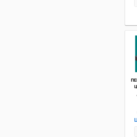
ПЕ
Ц
Ц