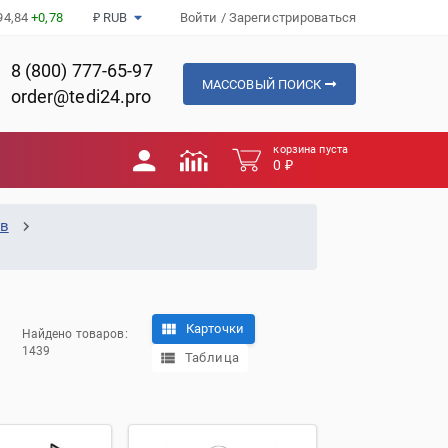
94,84
+0,78
₽ RUB
Войти
/
Зарегистрироваться
8 (800) 777-65-97
МАССОВЫЙ ПОИСК
order@tedi24.pro
корзина пуста
0 ₽
ов
Карточки
Найдено товаров:
1439
Таблица