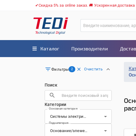
✔Скидка 5% за online заказ. 🚚 Ускоренная доставка
Каталог
Производители
Достав
Ка
Очистить
Фильтры
2
Ос
Поиск
Осн
Категории
рас
Основная категория
Подкатегория