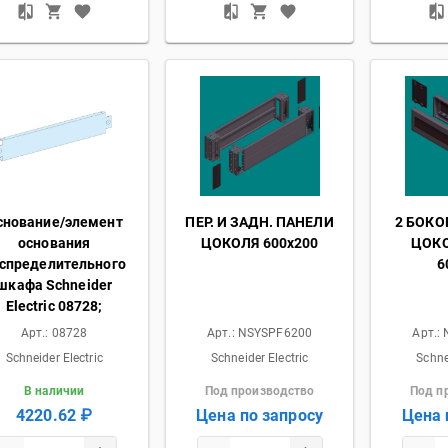
снование/элемент
ПЕР. И ЗАДН. ПАНЕЛИ
2 БОКО
основания
ЦОКОЛЯ 600x200
ЦОКО
спределительного
6
шкафа Schneider
Electric 08728;
Арт.:
08728
Арт.:
NSYSPF6200
Арт.:
Schneider Electric
Schneider Electric
Schne
В наличии
Под производство
Под п
4220.62 ₽
Цена по запросу
Цена 