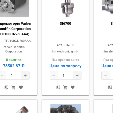
дромоторы Parker
SI6700
S
nnifin Corporation
TE0100CN260AAA;
т.:
TE0100CN260AAA
Арт.:
SI6700
Арт
Parker Hannifin
Corporation
ifm electronic gmbh
ifm el
В наличии
Под производство
Под п
78582.87 ₽
Цена по запросу
Цена 