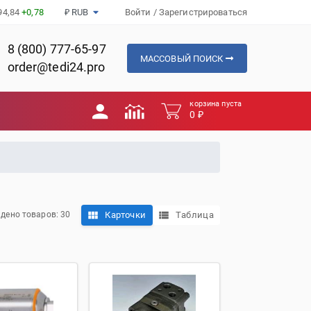
94,84
+0,78
₽ RUB
Войти
/
Зарегистрироваться
8 (800) 777-65-97
МАССОВЫЙ ПОИСК
order@tedi24.pro
корзина пуста
0 ₽
Карточки
Таблица
дено товаров: 30