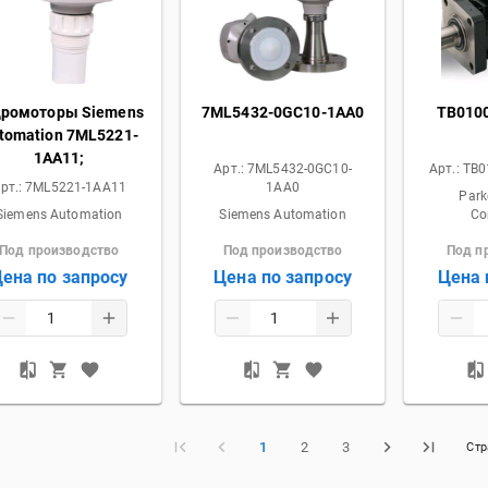
дромоторы Siemens
7ML5432-0GC10-1AA0
TB010
tomation 7ML5221-
1AA11;
Арт.:
7ML5432-0GC10-
Арт.:
TB0
рт.:
7ML5221-1AA11
1AA0
Park
Siemens Automation
Siemens Automation
Co
Под производство
Под производство
Под п
ена по запросу
Цена по запросу
Цена 
1
2
3
Ст