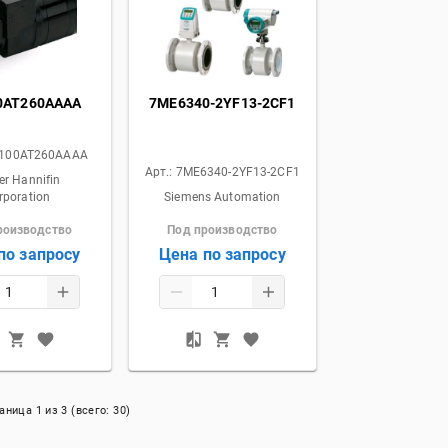
0AT260AAAA
7ME6340-2YF13-2CF1
100AT260AAAA
Арт.:
7ME6340-2YF13-2CF1
er Hannifin
rporation
Siemens Automation
роизводство
Под производство
по запросу
Цена по запросу
раница
1
из
3
(всего:
30
)