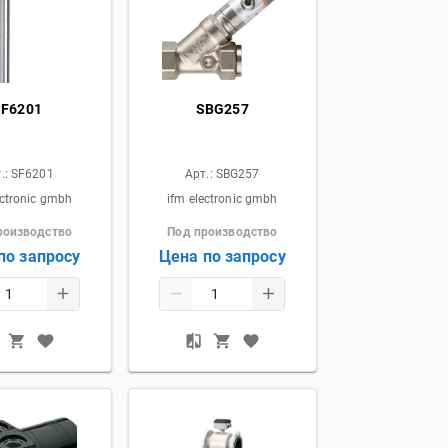
SF6201
SBG257
.:
SF6201
Арт.:
SBG257
ectronic gmbh
ifm electronic gmbh
роизводство
Под производство
по запросу
Цена по запросу