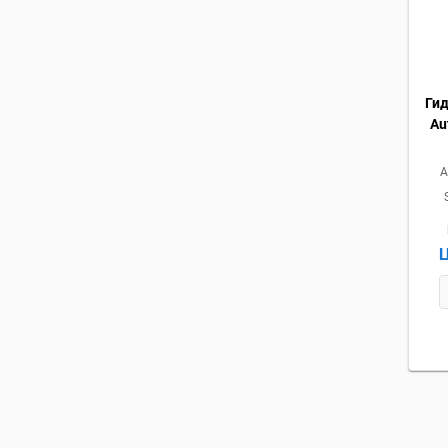
Ги
Au
А
Ц