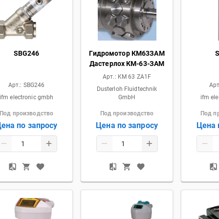
SBG246
Гидромотор КМ63ЗАМ
Дастерлох КМ-63-ЗАМ
Арт.:
KM 63 ZA1F
Арт.:
SBG246
Арт
Dusterloh Fluidtechnik
ifm electronic gmbh
GmbH
ifm el
Под производство
Под производство
Под п
ена по запросу
Цена по запросу
Цена 