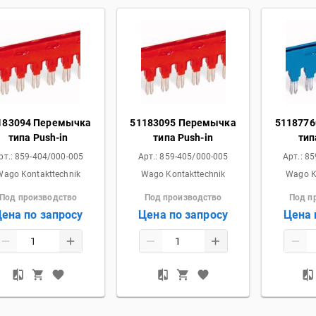
183094 Перемычка
51183095 Перемычка
511877
типа Push-in
типа Push-in
тип
рт.:
859-404/000-005
Арт.:
859-405/000-005
Арт.:
85
Wago Kontakttechnik
Wago Kontakttechnik
Wago K
Под производство
Под производство
Под п
ена по запросу
Цена по запросу
Цена 