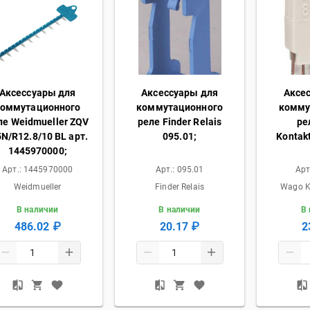
Аксессуары для
Аксессуары для
Аксе
коммутационного
коммутационного
комму
ле Weidmueller ZQV
реле Finder Relais
ре
5N/R12.8/10 BL арт.
095.01;
Kontakt
1445970000;
Арт.:
1445970000
Арт.:
095.01
Арт
Weidmueller
Finder Relais
Wago K
В наличии
В наличии
В
486.02 ₽
20.17 ₽
2