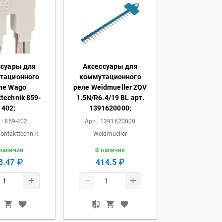
ссуары для
Аксессуары для
тационного
коммутационного
ле Wago
реле Weidmueller ZQV
technik 859-
1.5N/R6.4/19 BL арт.
402;
1391620000;
.:
859-402
Арт.:
1391620000
ontakttechnik
Weidmueller
 наличии
В наличии
3.47 ₽
414.5 ₽