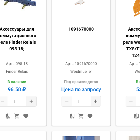
Аксессуары для
1091670000
Аксе
коммутационного
комму
реле Finder Relais
реле We
095.18;
TXS/TX
124
Арт.:
095.18
Арт.:
1091670000
Арт.:
Finder Relais
Weidmueller
We
В наличии
Под производство
В
96.58 ₽
Цена по запросу
5