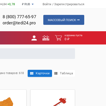
94,84
+0,78
₽ RUB
Войти
/
Зарегистрироваться
8 (800) 777-65-97
МАССОВЫЙ ПОИСК
order@tedi24.pro
корзина пуста
0 ₽
Карточки
Таблица
ено товаров: 618