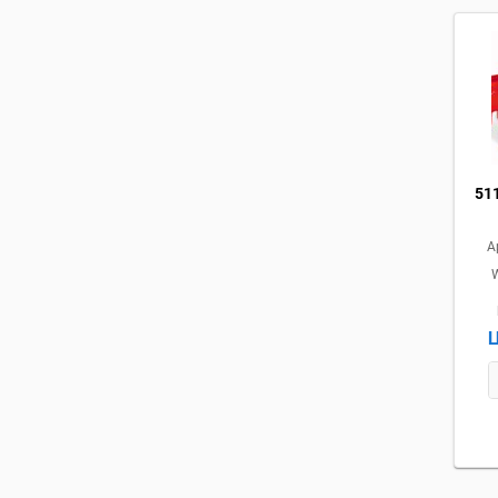
51
А
Ц