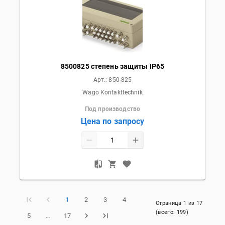
8500825 степень защиты IP65
Арт.:
850-825
Wago Kontakttechnik
Под производство
Цена по запросу
1
2
3
4
Страница
1
из
17
(всего:
199
)
5
…
17