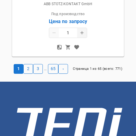
ABB STOTZ-KONTAKT GmbH
Под производство
Цена по запросу
1
2
3
65
›
…
Страница
1
из
65
(всего:
771
)