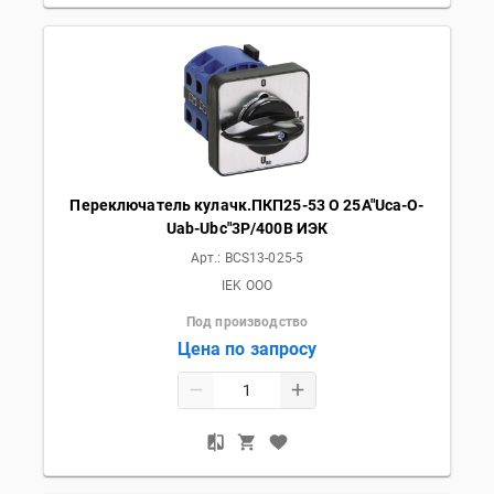
Переключатель кулачк.ПКП25-53 O 25А"Uca-O-
Uab-Ubc"3Р/400В ИЭК
Арт.:
BCS13-025-5
IEK OOO
Под производство
Цена по запросу