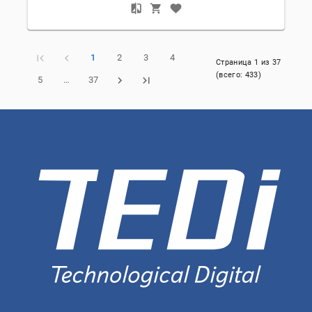
1
2
3
4
Страница
1
из
37
(всего:
433
)
5
…
37