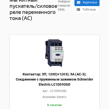
Найдено
Карточки
пускатель/силовое
товаров:
Таблица
9996
реле переменного
тока (АС)
Контактор; 3П; 1(НО)+1(НЗ); 9А (AC-3);
Соединение с пружинным зажимом Schneider
Electric LC1D093GD
Арт.:
LC1D093GD
Schneider Electric
В наличии