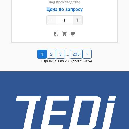
Под производство
Цена по запросу
1
2
3
236
›
…
Страница
1
из
236
(всего:
2824
)