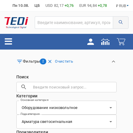
Пн 10.08.
ЦБ
USD
82,17
+0,76
EUR
94,84
+0,78
₽ RUB
Очистить
Фильтры
2
Поиск
Категории
Основная категория
Подкатегория
Производители