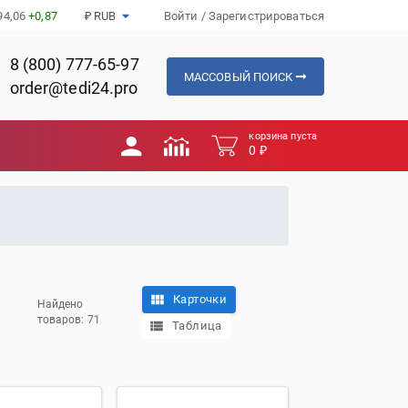
94,06
+0,87
₽ RUB
Войти
/
Зарегистрироваться
8 (800) 777-65-97
МАССОВЫЙ ПОИСК
order@tedi24.pro
корзина пуста
0 ₽
Карточки
Найдено
товаров: 71
Таблица