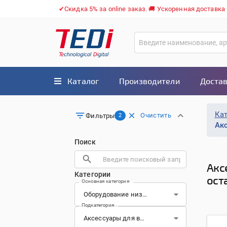
✔Скидка 5% за online заказ. 🚚 Ускоренная доставка
Каталог
Производители
Достав
Ка
Очистить
Фильтры
2
Ак
Поиск
Акс
Категории
ост
Основная категория
Подкатегория