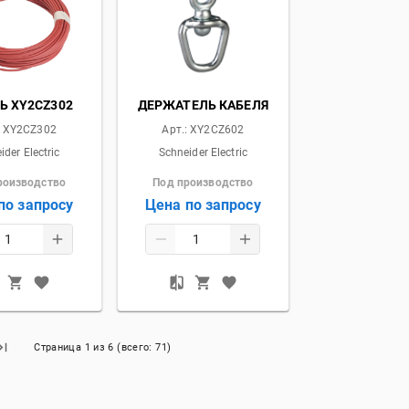
Ь XY2CZ302
ДЕРЖАТЕЛЬ КАБЕЛЯ
:
XY2CZ302
Арт.:
XY2CZ602
ider Electric
Schneider Electric
роизводство
Под производство
по запросу
Цена по запросу
Страница
1
из
6
(всего:
71
)