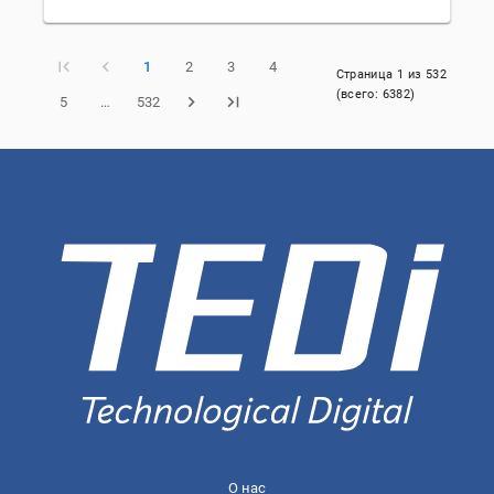
1
2
3
4
Страница
1
из
532
(всего:
6382
)
5
…
532
О нас