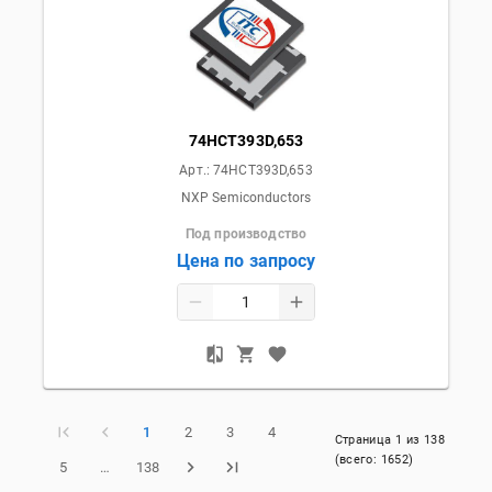
74HCT393D,653
Арт.:
74HCT393D,653
NXP Semiconductors
Под производство
Цена по запросу
1
2
3
4
Страница
1
из
138
(всего:
1652
)
5
…
138