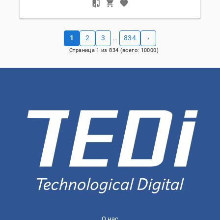
1
2
3
834
›
…
Страница
1
из
834
(всего:
10000
)
О нас