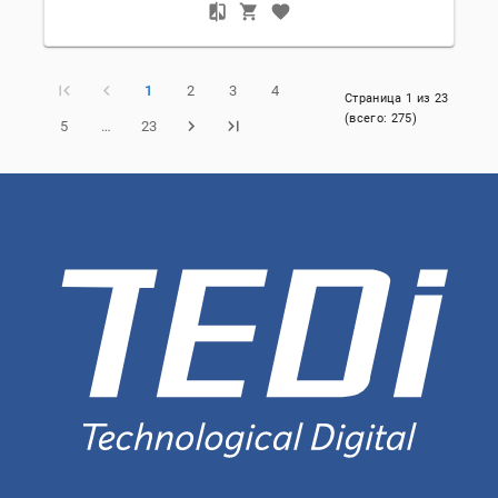
1
2
3
4
Страница
1
из
23
(всего:
275
)
5
…
23