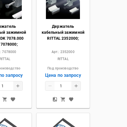
ржатель
Держатель
ный зажимной
кабельный зажимной
 DK 7078.000
RITTAL 2352000;
 7078000;
.:
7078000
Арт.:
2352000
RITTAL
RITTAL
роизводство
Под производство
по запросу
Цена по запросу