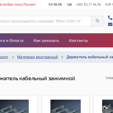
 в любую точку России!
Сб 08.08.
ЦБ
USD
82,17
+0,76
EUR
ка и Оплата
Как заказать
Контакты
талог
Материал монтажный
Держатель кабельный з
жатель кабельный зажимной
Найд