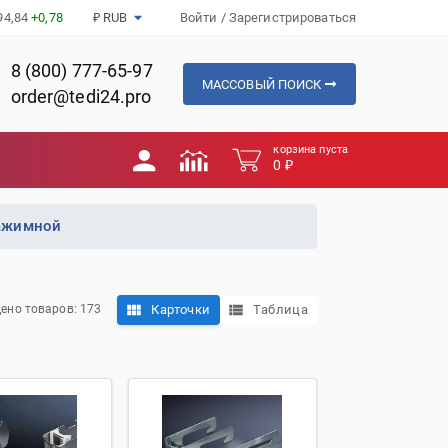
94,84
+0,78
₽ RUB
Войти
/
Зарегистрироваться
8 (800) 777-65-97
МАССОВЫЙ ПОИСК
order@tedi24.pro
корзина пуста
0 ₽
ажимной
Карточки
Таблица
ено товаров: 173