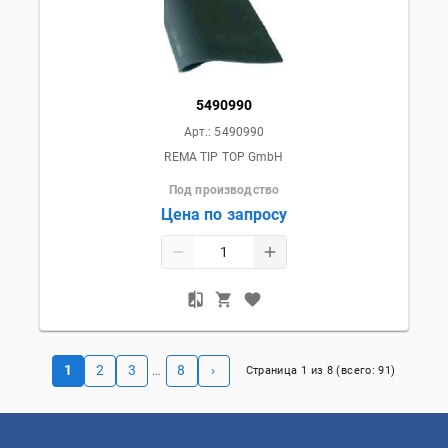
5490990
Арт.:
5490990
REMA TIP TOP GmbH
Под производство
Цена по запросу
1
2
3
8
›
…
Страница
1
из
8
(всего:
91
)