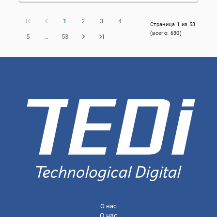
1
2
3
4
Страница
1
из
53
(всего:
630
)
5
…
53
О нас
О нас