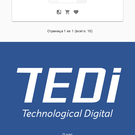
Страница
1
из
1
(всего:
10
)
О нас