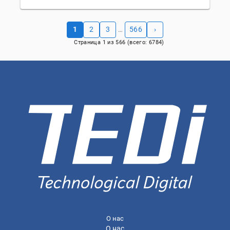
1
2
3
566
›
…
Страница
1
из
566
(всего:
6784
)
О нас
О нас