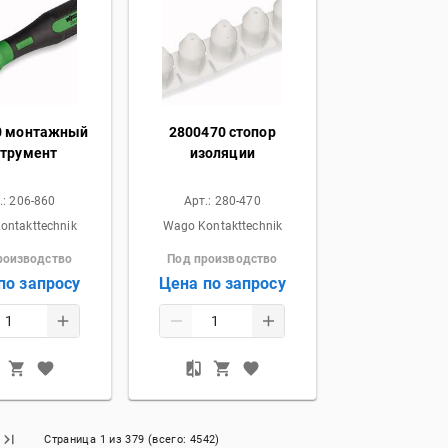
0 монтажный
2800470 стопор
струмент
изоляции
.:
206-860
Арт.:
280-470
ontakttechnik
Wago Kontakttechnik
роизводство
Под производство
по запросу
Цена по запросу
Страница
1
из
379
(всего:
4542
)