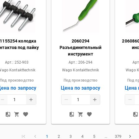
1155254 колодка
2060294
206086
нтактов под пайку
Разъединительный
ин
инструмент
Арт.:
252-903
Арт.:
206-294
Арт
Wago Kontakttechnik
Wago Kontakttechnik
Wago K
Под производство
Под производство
Под п
ена по запросу
Цена по запросу
Цена 
1
2
3
4
5
…
379