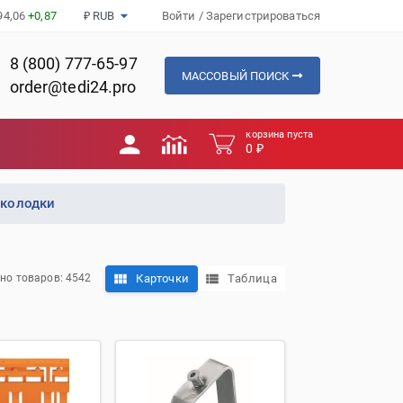
94,06
+0,87
₽ RUB
Войти
/
Зарегистрироваться
8 (800) 777-65-97
МАССОВЫЙ ПОИСК
order@tedi24.pro
корзина пуста
0 ₽
 колодки
Карточки
Таблица
но товаров: 4542