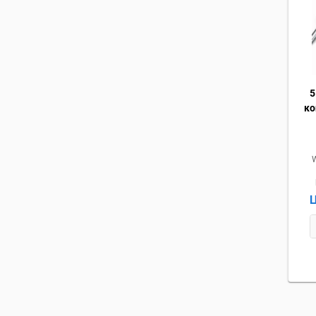
5
ко
Ц