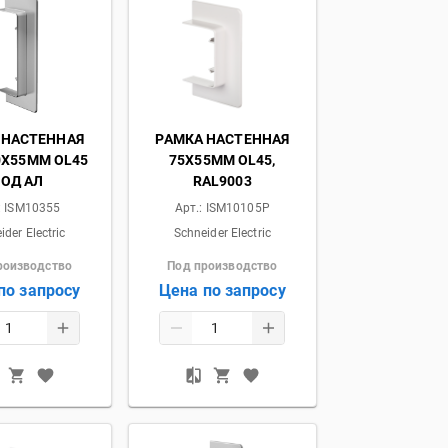
 НАСТЕННАЯ
РАМКА НАСТЕННАЯ
0Х55ММ OL45
75Х55ММ OL45,
ОД АЛ
RAL9003
:
ISM10355
Арт.:
ISM10105P
ider Electric
Schneider Electric
роизводство
Под производство
по запросу
Цена по запросу