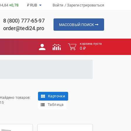
94,84
+0,78
₽ RUB
Войти
/
Зарегистрироваться
8 (800) 777-65-97
МАССОВЫЙ ПОИСК
order@tedi24.pro
корзина пуста
0 ₽
Карточки
Найдено товаров:
15
Таблица