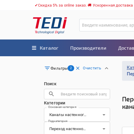
✔Скидка 5% за online заказ. 🚚 Ускоренная доставка
Каталог
Производители
Достав
Ка
Очистить
Фильтры
2
Пе
Поиск
Пер
Категории
кан
Основная категория
Подкатегория