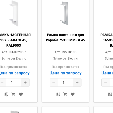
АМКА НАСТЕННАЯ
Рамка настенная для
РАМКА
95Х55ММ OL45,
короба 75Х55ММ OL45
165Х
RAL9003
R
Арт.:
ISM10205P
Арт.:
ISM10105
Арт.
Schneider Electric
Schneider Electric
Schne
Под производство
Под производство
Под п
ена по запросу
Цена по запросу
Цена 