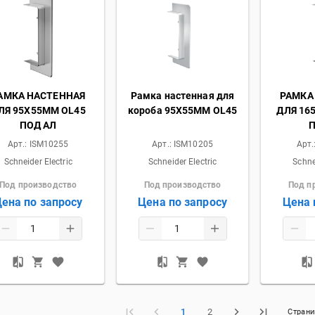
АМКА НАСТЕННАЯ
Рамка настенная для
РАМКА
ЛЯ 95Х55ММ OL45
короба 95Х55ММ OL45
ДЛЯ 16
ПОД АЛ
П
Арт.:
ISM10255
Арт.:
ISM10205
Арт.
Schneider Electric
Schneider Electric
Schne
Под производство
Под производство
Под п
ена по запросу
Цена по запросу
Цена 
1
2
Стран