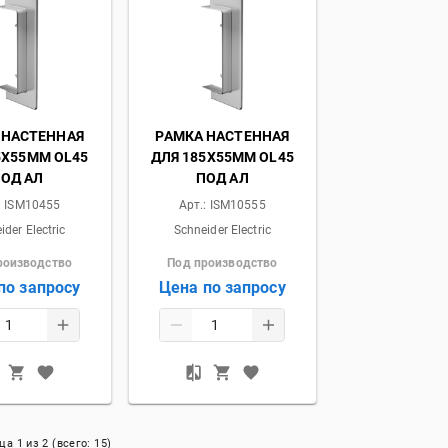
 НАСТЕННАЯ
РАМКА НАСТЕННАЯ
5Х55ММ OL45
ДЛЯ 185Х55ММ OL45
ОД АЛ
ПОД АЛ
:
ISM10455
Арт.:
ISM10555
ider Electric
Schneider Electric
роизводство
Под производство
по запросу
Цена по запросу
ица
1
из
2
(всего:
15
)