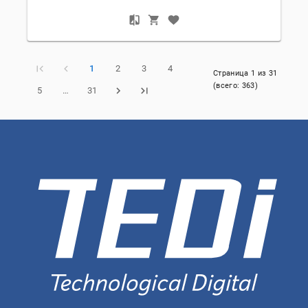
1
2
3
4
Страница
1
из
31
(всего:
363
)
5
…
31