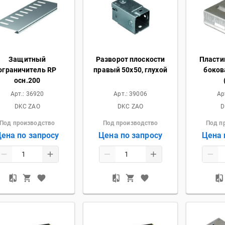
Защитный
Разворот плоскости
Пласти
ограничитель RP
правый 50х50, глухой
боков
осн.200
Арт.:
36920
Арт.:
39006
Ар
DKC ZAO
DKC ZAO
D
Под производство
Под производство
Под п
ена по запросу
Цена по запросу
Цена 