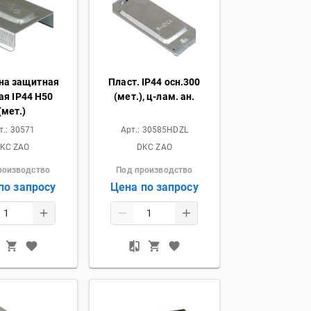
на защитная
Пласт. IP44 осн.300
ая IP44 H50
(мет.), ц-лам. ан.
(мет.)
т.:
30571
Арт.:
30585HDZL
KC ZAO
DKC ZAO
роизводство
Под производство
по запросу
Цена по запросу