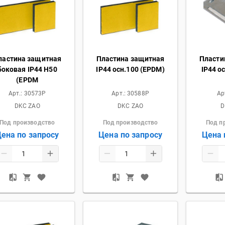
ластина защитная
Пластина защитная
Пласти
боковая IP44 H50
IP44 осн.100 (EPDM)
IP44 о
(EPDM
Арт.:
30573P
Арт.:
30588P
Ар
DKC ZAO
DKC ZAO
D
Под производство
Под производство
Под п
ена по запросу
Цена по запросу
Цена 