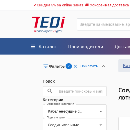
✔Скидка 5% за online заказ. 🚚 Ускоренная доставка
Каталог
Производители
Достав
Ка
Очистить
Фильтры
2
Поиск
Сое
лот
Категории
Основная категория
Подкатегория