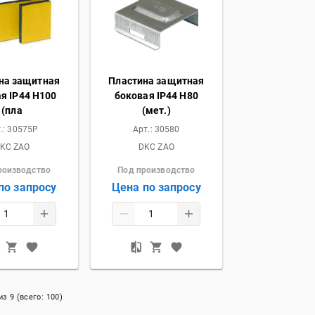
на защитная
Пластина защитная
я IP44 H100
боковая IP44 H80
(пла
(мет.)
.:
30575P
Арт.:
30580
KC ZAO
DKC ZAO
роизводство
Под производство
по запросу
Цена по запросу
из
9
(всего:
100
)