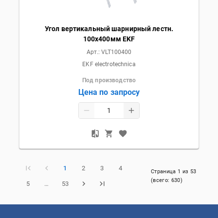
Угол вертикальный шарнирный лестн.
100x400мм EKF
Арт.:
VLT100400
EKF electrotechnica
Под производство
Цена по запросу
1
2
3
4
Страница
1
из
53
(всего:
630
)
5
…
53