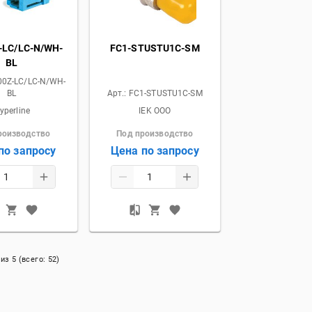
-LC/LC-N/WH-
FC1-STUSTU1C-SM
BL
00Z-LC/LC-N/WH-
BL
Арт.:
FC1-STUSTU1C-SM
yperline
IEK OOO
роизводство
Под производство
по запросу
Цена по запросу
из
5
(всего:
52
)