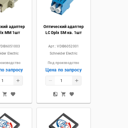
ский адаптер
Оптический адаптер
plx MM 1шт
LC Dplx SM кв. 1шт
VDIB6051003
Арт.:
VDIB6052001
ider Electric
Schneider Electric
роизводство
Под производство
по запросу
Цена по запросу