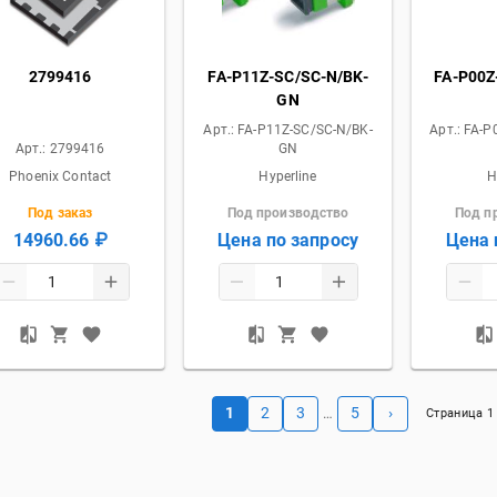
2799416
FA-P11Z-SC/SC-N/BK-
FA-P00Z
GN
Арт.:
FA-P11Z-SC/SC-N/BK-
Арт.:
FA-P
Арт.:
2799416
GN
Phoenix Contact
Hyperline
H
Под заказ
Под производство
Под п
14960.66 ₽
Цена по запросу
Цена 
1
2
3
5
›
…
Страница
1