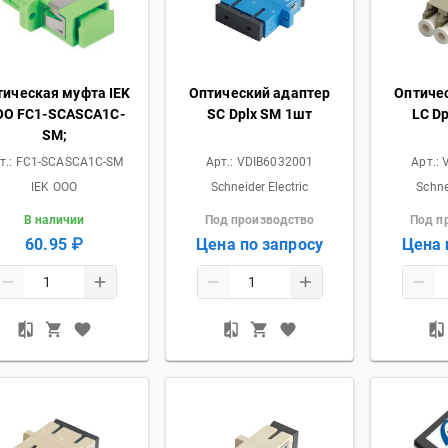
тическая муфта IEK
Оптический адаптер
Оптиче
OO FC1-SCASCA1C-
SC Dplx SM 1шт
LC D
SM;
т.:
FC1-SCASCA1C-SM
Арт.:
VDIB6032001
Арт.:
IEK OOO
Schneider Electric
Schne
В наличии
Под производство
Под п
60.95 ₽
Цена по запросу
Цена 