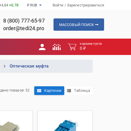
94,84
+0,78
₽ RUB
Войти
/
Зарегистрироваться
8 (800) 777-65-97
МАССОВЫЙ ПОИСК
order@tedi24.pro
корзина пуста
0 ₽
Оптическая муфта
Карточки
Таблица
дено товаров: 52