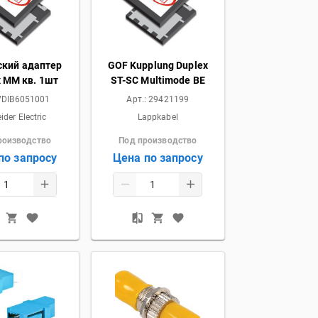
ский адаптер
GOF Kupplung Duplex
x MM кв. 1шт
ST-SC Multimode BE
VDIB6051001
Арт.:
29421199
ider Electric
Lappkabel
роизводство
Под производство
по запросу
Цена по запросу