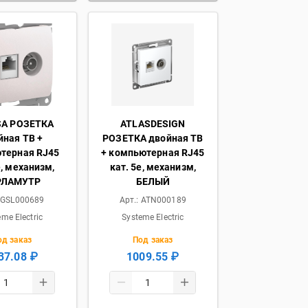
A РОЗЕТКА
ATLASDESIGN
йная ТВ +
РОЗЕТКА двойная ТВ
терная RJ45
+ компьютерная RJ45
e, механизм,
кат. 5e, механизм,
РЛАМУТР
БЕЛЫЙ
:
GSL000689
Арт.:
ATN000189
eme Electric
Systeme Electric
од заказ
Под заказ
37.08 ₽
1009.55 ₽