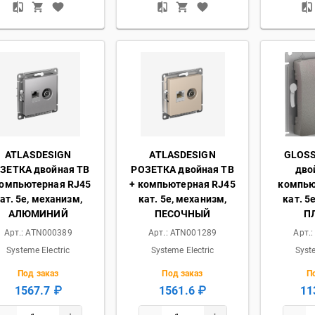
ATLASDESIGN
ATLASDESIGN
GLOSS
ЗЕТКА двойная ТВ
РОЗЕТКА двойная ТВ
дво
компьютерная RJ45
+ компьютерная RJ45
компью
ат. 5e, механизм,
кат. 5e, механизм,
кат. 5
АЛЮМИНИЙ
ПЕСОЧНЫЙ
П
Арт.:
ATN000389
Арт.:
ATN001289
Арт.
Systeme Electric
Systeme Electric
Syst
Под заказ
Под заказ
П
1567.7 ₽
1561.6 ₽
11