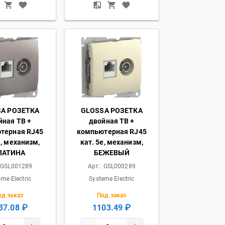
A РОЗЕТКА
GLOSSA РОЗЕТКА
йная ТВ +
двойная ТВ +
терная RJ45
компьютерная RJ45
e, механизм,
кат. 5e, механизм,
ЛАТИНА
БЕЖЕВЫЙ
:
GSL001289
Арт.:
GSL000289
eme Electric
Systeme Electric
од заказ
Под заказ
37.08 ₽
1103.49 ₽