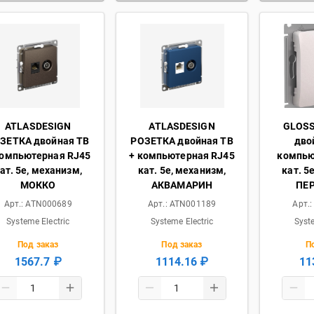
ATLASDESIGN
ATLASDESIGN
GLOSS
ЗЕТКА двойная ТВ
РОЗЕТКА двойная ТВ
дво
компьютерная RJ45
+ компьютерная RJ45
компью
ат. 5e, механизм,
кат. 5e, механизм,
кат. 5
МОККО
АКВАМАРИН
ПЕ
Арт.:
ATN000689
Арт.:
ATN001189
Арт.
Systeme Electric
Systeme Electric
Syst
Под заказ
Под заказ
П
1567.7 ₽
1114.16 ₽
11