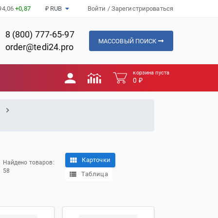
94,06
+0,87
₽ RUB
Войти
/
Зарегистрироваться
8 (800) 777-65-97
МАССОВЫЙ ПОИСК
order@tedi24.pro
корзина пуста
0 ₽
Карточки
Найдено товаров:
58
Таблица