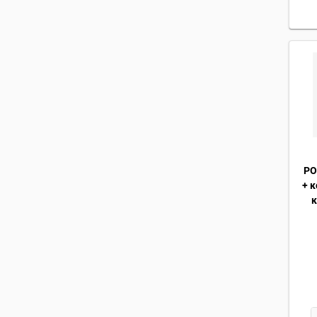
РО
+ 
к