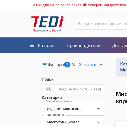
✔Скидка 5% за online заказ. 🚚 Ускоренная доставка
Каталог
Производители
Достав
Ка
Очистить
Фильтры
2
Мн
Поиск
Мно
Категории
кор
Основная категория
Подкатегория