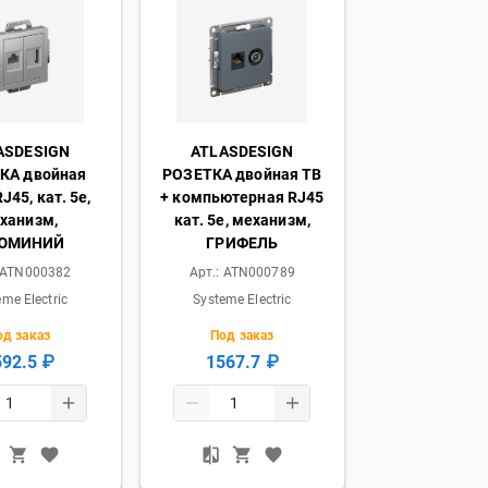
ASDESIGN
ATLASDESIGN
КА двойная
РОЗЕТКА двойная ТВ
45, кат. 5е,
+ компьютерная RJ45
ханизм,
кат. 5e, механизм,
ЮМИНИЙ
ГРИФЕЛЬ
ATN000382
Арт.:
ATN000789
eme Electric
Systeme Electric
од заказ
Под заказ
592.5 ₽
1567.7 ₽