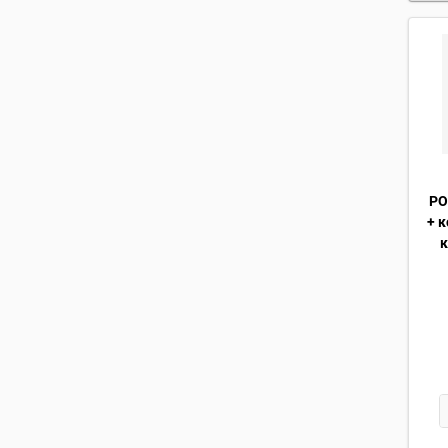
РО
+ 
к