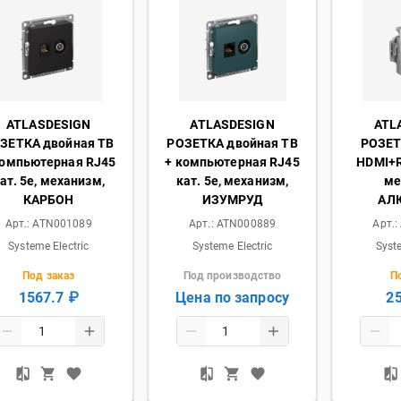
ATLASDESIGN
ATLASDESIGN
ATL
ЗЕТКА двойная ТВ
РОЗЕТКА двойная ТВ
РОЗЕТ
компьютерная RJ45
+ компьютерная RJ45
HDMI+RJ
ат. 5e, механизм,
кат. 5e, механизм,
ме
КАРБОН
ИЗУМРУД
АЛ
Арт.:
ATN001089
Арт.:
ATN000889
Арт.:
Systeme Electric
Systeme Electric
Syst
Под заказ
Под производство
П
1567.7 ₽
Цена по запросу
2