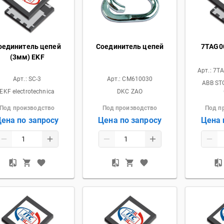
оединитель цепей
Соединитель цепей
7TAG0
(3мм) EKF
Арт.:
7TA
Арт.:
SC-3
Арт.:
CM610030
ABB ST
EKF electrotechnica
DKC ZAO
Под производство
Под производство
Под п
ена по запросу
Цена по запросу
Цена 