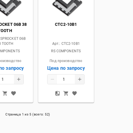
OCKET 06B 38
CTC2-10B1
TOOTH
 SPROCKET 06B
8 TOOTH
Арт.:
CTC2-10B1
OMPONENTS
RS COMPONENTS
роизводство
Под производство
по запросу
Цена по запросу
Страница
1
из
5
(всего:
52
)