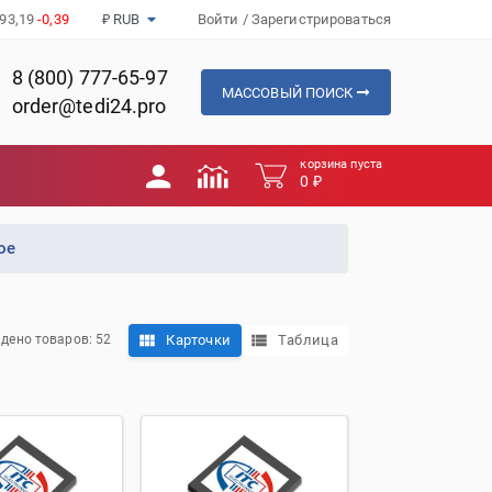
93,19
-0,39
₽ RUB
Войти
/
Зарегистрироваться
8 (800) 777-65-97
МАССОВЫЙ ПОИСК
order@tedi24.pro
корзина пуста
0 ₽
ое
Карточки
Таблица
дено товаров: 52