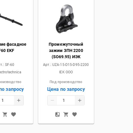
ние фасадное
Промежуточный
F60 EKF
зажим ЗПН 2200
(SO69.95) ИЭК
т.:
SF-60
Арт.:
UZA-15-D15-D95-2200
ectrotechnica
IEK OOO
роизводство
Под производство
по запросу
Цена по запросу