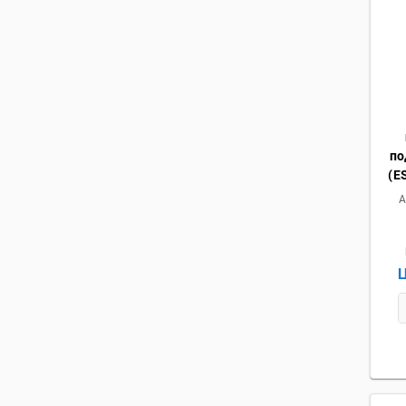
по
(E
А
Ц