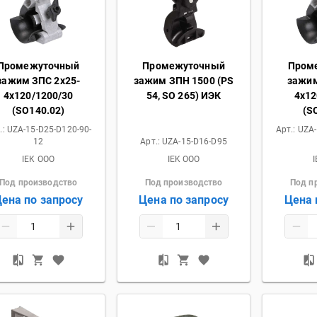
Промежуточный
Промежуточный
Пром
зажим ЗПС 2х25-
зажим ЗПН 1500 (PS
зажим
4х120/1200/30
54, SO 265) ИЭК
4х12
(SO140.02)
(S
.:
UZA-15-D25-D120-90-
Арт.:
UZA-
12
Арт.:
UZA-15-D16-D95
IEK OOO
IEK OOO
Под производство
Под производство
Под п
ена по запросу
Цена по запросу
Цена 