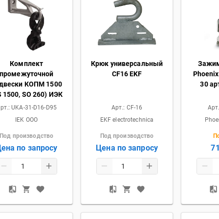
Комплект
Крюк универсальный
Зажим
промежуточной
CF16 EKF
Phoenix
двески КОПМ 1500
30 ар
S 1500, SO 260) ИЭК
рт.:
UKA-31-D16-D95
Арт.:
CF-16
Арт
IEK OOO
EKF electrotechnica
Phoe
Под производство
Под производство
П
ена по запросу
Цена по запросу
7