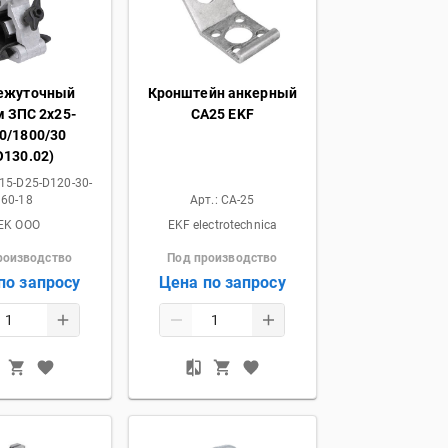
ежуточный
Кронштейн анкерный
 ЗПС 2х25-
CА25 EKF
0/1800/30
O130.02)
15-D25-D120-30-
60-18
Арт.:
CA-25
IEK OOO
EKF electrotechnica
роизводство
Под производство
по запросу
Цена по запросу