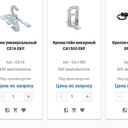
юк универсальный
Кронштейн анкерный
Крепле
CS16 EKF
CА1500 EKF
S
Арт.:
CS-16
Арт.:
CA-1500
Ар
EKF electrotechnica
EKF electrotechnica
EKF el
Под производство
Под производство
Под п
ена по запросу
Цена по запросу
Цена 