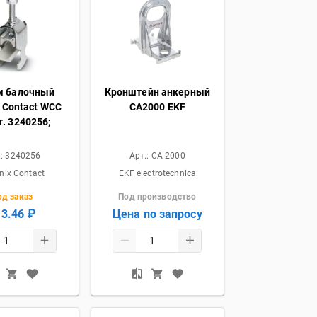
 балочный
Кронштейн анкерный
 Contact WCC
CА2000 EKF
т. 3240256;
.:
3240256
Арт.:
CA-2000
nix Contact
EKF electrotechnica
од заказ
Под производство
13.46 ₽
Цена по запросу