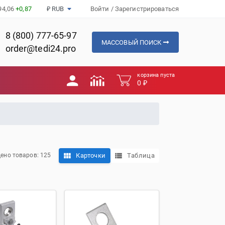
94,06
+0,87
₽ RUB
Войти
/
Зарегистрироваться
8 (800) 777-65-97
МАССОВЫЙ ПОИСК
order@tedi24.pro
корзина пуста
0 ₽
Карточки
Таблица
ено товаров: 125