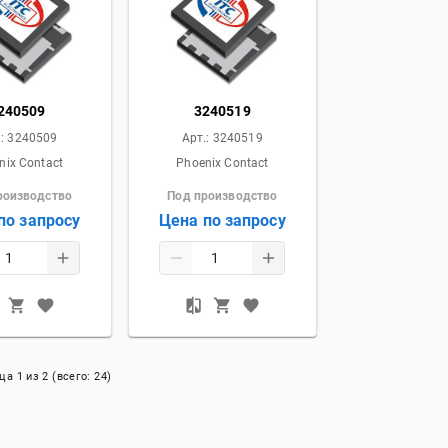
240509
3240519
.:
3240509
Арт.:
3240519
nix Contact
Phoenix Contact
роизводство
Под производство
по запросу
Цена по запросу
ица
1
из
2
(всего:
24
)