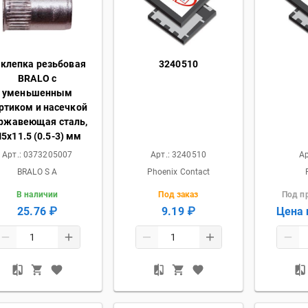
клепка резьбовая
3240510
BRALO с
уменьшенным
ртиком и насечкой
ржавеющая сталь,
5x11.5 (0.5-3) мм
Арт.:
0373205007
Арт.:
3240510
Ар
BRALO S A
Phoenix Contact
В наличии
Под заказ
Под п
25.76 ₽
9.19 ₽
Цена 