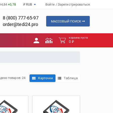
94,84
+0,78
₽ RUB
Войти
/
Зарегистрироваться
8 (800) 777-65-97
МАССОВЫЙ ПОИСК
order@tedi24.pro
корзина пуста
0 ₽
Карточки
Таблица
дено товаров: 24