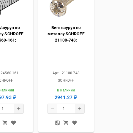
/шуруп по
Винт/шуруп по
лу SCHROFF
металлу SCHROFF
560-161;
21100-748;
:
24560-161
Арт.:
21100-748
CHROFF
SCHROFF
 наличии
В наличии
97.93 ₽
2941.27 ₽