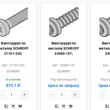
Винт/шуруп по
Винт/шуруп по
Винт
металлу SCHROFF
металлу SCHROFF
метал
21101-220;
24560-157;
24
Арт.:
21101-220
Арт.:
24560-157
Арт.
SCHROFF
SCHROFF
S
В наличии
Под производство
Под п
873.7 ₽
Цена по запросу
Цена 