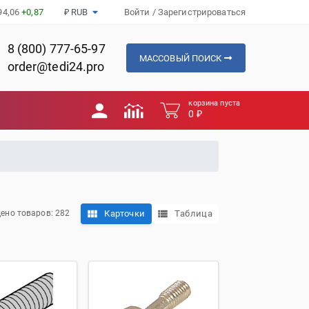
94,06
+0,87
₽ RUB
Войти
/
Зарегистрироваться
8 (800) 777-65-97
МАССОВЫЙ ПОИСК
order@tedi24.pro
корзина пуста
0 ₽
Карточки
Таблица
ено товаров: 282