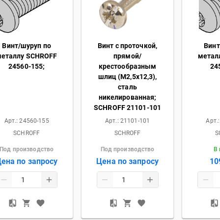
Винт/шуруп по
Винт с проточкой,
Винт
металлу SCHROFF
прямой/
метал
24560-155;
крестообразным
24
шлиц (M2,5х12,3),
сталь
никелированная;
SCHROFF 21101-101
Арт.:
24560-155
Арт.:
21101-101
Арт.
SCHROFF
SCHROFF
S
Под производство
Под производство
В
ена по запросу
Цена по запросу
10