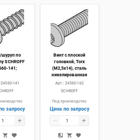
/шуруп по
Винт с плоской
лу SCHROFF
головкой, Torx
560-141;
(M2,5х14), сталь
никелированная
:
24560-141
Арт.:
24560-162
CHROFF
SCHROFF
роизводство
Под производство
по запросу
Цена по запросу