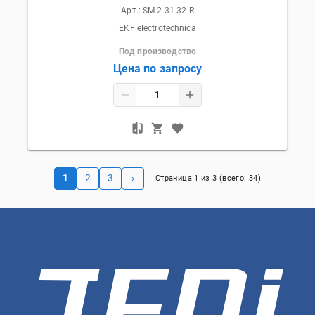
Арт.:
SM-2-31-32-R
EKF electrotechnica
Под производство
Цена по запросу
1
2
3
›
Страница
1
из
3
(всего:
34
)