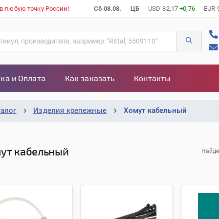
 в любую точку России!
Сб 08.08.
ЦБ
USD
82,17
+0,76
EUR
ка и Оплата
Как заказать
Контакты
талог
Изделия крепежные
Хомут кабельный
ут кабельный
Найде