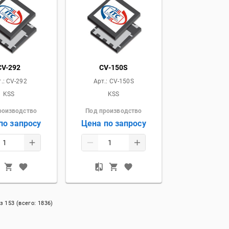
CV-292
CV-150S
.:
CV-292
Арт.:
CV-150S
KSS
KSS
роизводство
Под производство
по запросу
Цена по запросу
з
153
(всего:
1836
)