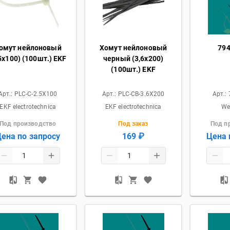
омут нейлоновый
Хомут нейлоновый
79
5х100) (100шт.) EKF
черный (3,6х200)
(100шт.) EKF
Арт.:
PLC-C-2.5X100
Арт.:
PLC-CB-3.6X200
Арт.:
EKF electrotechnica
EKF electrotechnica
We
Под производство
Под заказ
Под п
ена по запросу
169 ₽
Цена 