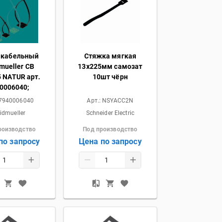
 кабельный
Стяжка мягкая
mueller CB
13x225мм самозат
5 NATUR арт.
10шт чёрн
0006040;
7940006040
Арт.:
NSYACC2N
idmueller
Schneider Electric
роизводство
Под производство
по запросу
Цена по запросу