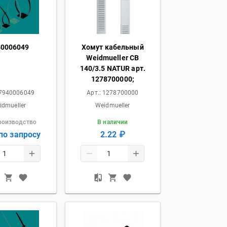
40006049
Хомут кабельный
Weidmueller CB
140/3.5 NATUR арт.
1278700000;
7940006049
Арт.:
1278700000
idmueller
Weidmueller
роизводство
В наличии
по запросу
2.22 ₽