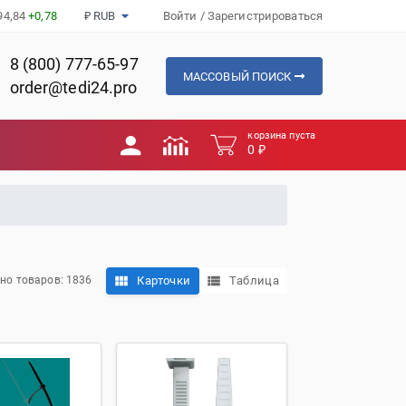
94,84
+0,78
₽ RUB
Войти
/
Зарегистрироваться
8 (800) 777-65-97
МАССОВЫЙ ПОИСК
order@tedi24.pro
корзина пуста
0 ₽
Карточки
Таблица
но товаров: 1836