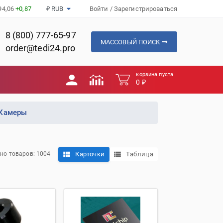
94,06
+0,87
₽ RUB
Войти
/
Зарегистрироваться
8 (800) 777-65-97
МАССОВЫЙ ПОИСК
order@tedi24.pro
корзина пуста
0 ₽
 Камеры
Карточки
Таблица
но товаров: 1004