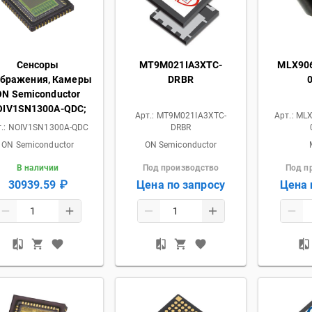
Сенсоры
MT9M021IA3XTC-
MLX90
ображения, Камеры
DRBR
ON Semiconductor
OIV1SN1300A-QDC;
Арт.:
MT9M021IA3XTC-
Арт.:
MLX
.:
NOIV1SN1300A-QDC
DRBR
ON Semiconductor
ON Semiconductor
В наличии
Под производство
Под п
30939.59 ₽
Цена по запросу
Цена 