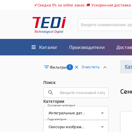
✔Скидка 5% за online заказ. 🚚 Ускоренная доставка
Каталог
Производители
Достав
Ка
Очистить
Фильтры
2
Поиск
Сен
Категории
Основная категория
Подкатегория