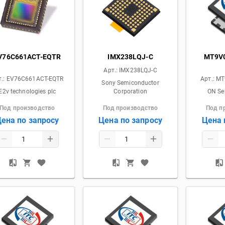
V76C661ACT-EQTR
IMX238LQJ-C
MT9V
Арт.:
IMX238LQJ-C
т.:
EV76C661ACT-EQTR
Арт.:
MT
Sony Semiconductor
E2v technologies plc
Corporation
ON Se
Под производство
Под производство
Под п
ена по запросу
Цена по запросу
Цена 