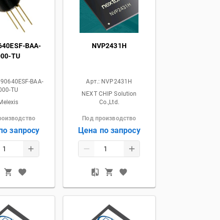
640ESF-BAA-
NVP2431H
000-TU
90640ESF-BAA-
Арт.:
NVP2431H
000-TU
NEXT CHIP Solution
Melexis
Co.,Ltd.
роизводство
Под производство
по запросу
Цена по запросу