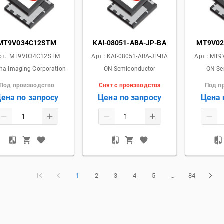
MT9V034C12STM
KAI-08051-ABA-JP-BA
MT9V02
рт.:
MT9V034C12STM
Арт.:
KAI-08051-ABA-JP-BA
Арт.:
MT9
ina Imaging Corporation
ON Semiconductor
ON Se
Под производство
Снят с производства
Под п
ена по запросу
Цена по запросу
Цена 
1
2
3
4
5
…
84