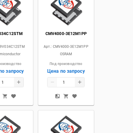
034C12STM
CMV4000-3E12M1PP
9V034C12STM
Арт.:
CMV4000-3E12M1PP
miconductor
OSRAM
роизводство
Под производство
по запросу
Цена по запросу