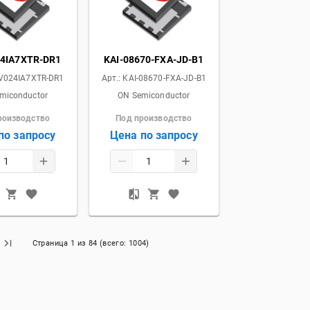
4IA7XTR-DR1
KAI-08670-FXA-JD-B1
V024IA7XTR-DR1
Арт.:
KAI-08670-FXA-JD-B1
miconductor
ON Semiconductor
роизводство
Под производство
по запросу
Цена по запросу
Страница
1
из
84
(всего:
1004
)