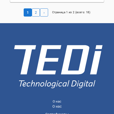
1
2
›
Страница
1
из
2
(всего:
18
)
О нас
О нас