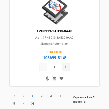
1PH8913-3AB30-0AA0
Арт.:
1PH8913-3AB30-0AA0
Siemens Automation
Под заказ
108699.81 ₽
1
2
3
4
Страница
1
из
5
(всего:
51
)
5