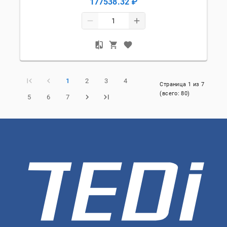
177538.32 ₽
1
2
3
4
Страница
1
из
7
(всего:
80
)
5
6
7